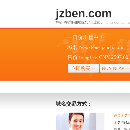
jzben.com
您正在访问的域名可以转让!This domain name i
一口价出售中！
域名
jzben.com
Domain Name:
售价
CNY 2597.00
Listing Price:
立即购买
BUY NOW
>>
>>
域名交易方式：
通过金名网(
金名网(4
简单、安