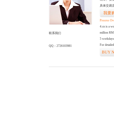
具体交易
我要
Process Ov
4.cn is a w
million RMB
联系我们
5 workdays
For detaile
QQ：2726103981
BUY 