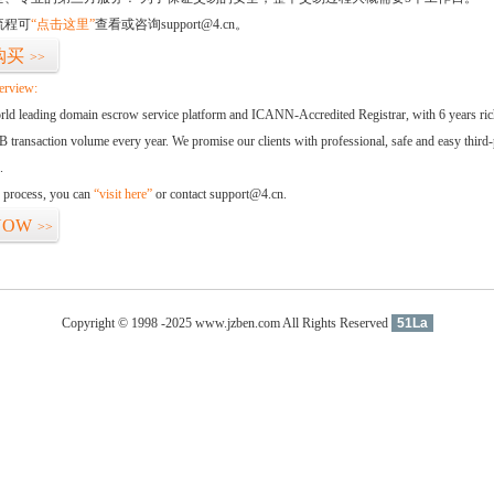
流程可
“点击这里”
查看或咨询support@4.cn。
购买
>>
erview:
orld leading domain escrow service platform and ICANN-Accredited Registrar, with 6 years ri
 transaction volume every year. We promise our clients with professional, safe and easy third-
.
d process, you can
“visit here”
or contact support@4.cn.
NOW
>>
Copyright © 1998 -2025 www.jzben.com All Rights Reserved
51La